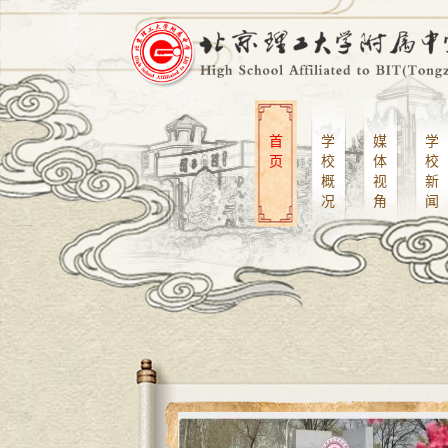
首
学
媒
学
页
校
体
校
概
视
新
况
角
闻