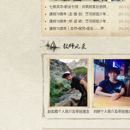
七秩风华•职业引领｜共筑校家社协同...
[05-13]
建校70周年 | 走·做·创：竺可桢班少年...
[05-12]
建校70周年 | 听·读·研：竺可桢班少年...
[05-11]
建校70周年丨合作•探究•成长——学...
[04-29]
念
赵如霞个人简介及带班理念
刘妍个人简介及带班理念
蔺晓辉个人简介及带班理