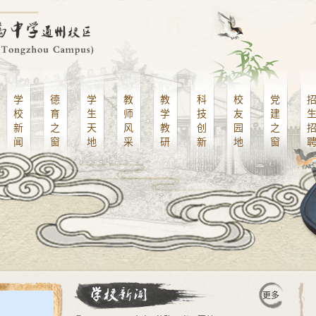
学
德
学
教
教
科
校
党
校
育
生
师
学
技
友
建
新
之
天
风
教
创
园
之
闻
窗
地
采
研
新
地
窗
更多