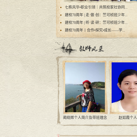
七秩风华•职业引领｜共筑校家社协同...
建校70周年 | 走·做·创：竺可桢班少年...
建校70周年 | 听·读·研：竺可桢班少年...
建校70周年丨合作•探究•成长——学...
带班理念
刘妍个人简介及带班理念
蔺晓辉个人简介及带班理念
赵如霞个人