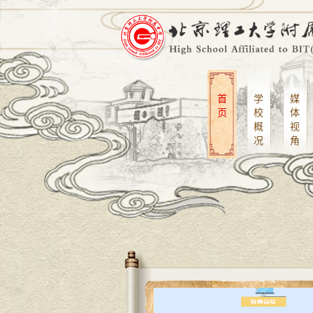
首
学
媒
页
校
体
概
视
况
角