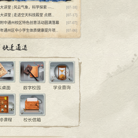
大讲堂 | 风云气象，科学探索 —...
[07-18]
大讲堂 | 走进空天科技殿堂 点燃...
[07-17]
附中通州校区特色创意活动圆满落幕
[07-07]
26年通州区中小学生体质健康提升项...
[07-06]
人简介
王静美个人简介
杨洋个人简介
董晓莹