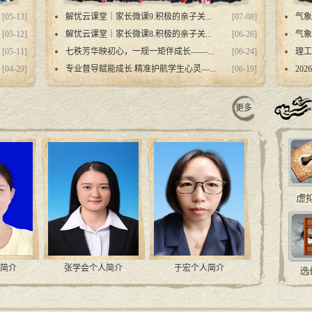
[05-13]
解忧云课堂｜家长微课9.积极的亲子关...
[07-08]
气象
[05-12]
解忧云课堂｜家长微课8.积极的亲子关...
[06-26]
气象
[05-11]
七秩芳华映初心，一规一矩伴成长——...
[06-24]
理工
[04-29]
专业督导赋能成长 精准护航学生心灵—...
[06-19]
20
更多
简介
张学会个人简介
于宏个人简介
信丽梅个