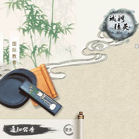
招
国
生
际
招
教
聘
育
更多