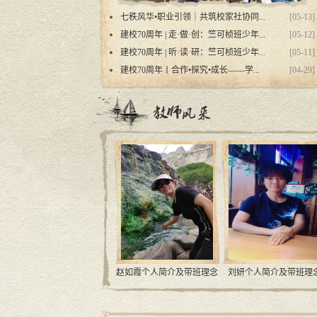
七秩风华•职业引领｜共筑校家社协同...
[05-13]
建校70周年 | 走·做·创：竺可桢班少年...
[05-12]
建校70周年 | 听·读·研：竺可桢班少年...
[05-11]
建校70周年丨合作•探究•成长——学...
[04-29]
念
赵如霞个人简介及带班理念
刘妍个人简介及带班理念
蔺晓辉个人简介及带班理