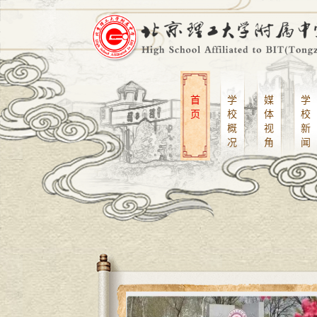
首
学
媒
学
页
校
体
校
概
视
新
况
角
闻